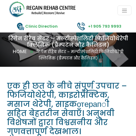
Clinic Direction
+1 905 793 9993
रिगेन रीहैब सेंटर – मल्टीस्पेशलिटी फिजियोथेरेपी
क्लिनिक (ब्रैम्पटन और कैलिडन)
HOME
रिगेन रीहैब सेंटर – मल्टीस्पेशलिटी फिजियोथेरेपी
क्लिनिक (ब्रैम्पटन और कैलिडन)
एक ही छत के नीचे संपूर्ण उपचार –
फिजियोथेरेपी, काइरोप्रैक्टिक,
मसाज थेरेपी, साइकотерапी
सहित बेहतरीन सेवाएँ। अनुभवी
विशेषज्ञों द्वारा विश्वसनीय और
गुणवत्तापूर्ण देखभाल।